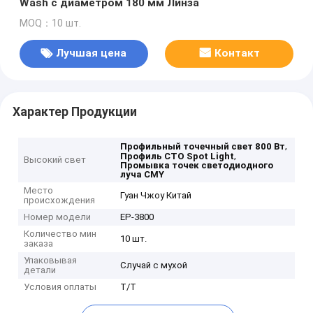
Wash с диаметром 180 мм Линза
MOQ：10 шт.
Лучшая цена
Контакт
Характер Продукции
,
Профильный точечный свет 800 Вт
,
Профиль CTO Spot Light
Высокий свет
Промывка точек светодиодного
луча CMY
Место
Гуан Чжоу Китай
происхождения
Номер модели
EP-3800
Количество мин
10 шт.
заказа
Упаковывая
Случай с мухой
детали
Условия оплаты
T/T