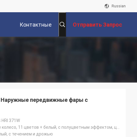
Russian
Контактные
Отправить Запрос
Данные
Z Наружные передвижные фары с
 HRI 371W
Одно цветное колесо, 11 цветов + белый, с полуцветным эффектом, цвета текут двусторонне
елый, с течением и дрожью