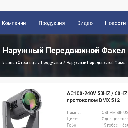
О Компании
Продукция
Видео
Новости
Наружный Передвижной Факел
Главная Страница
/
Продукция
/
Наружный Передвижной Факел
AC100-240V 50HZ / 60H
протоколом DMX 512
Лампа:
OSRAM SIRIUS
Цвет:
Гобо:
15 гобос + б