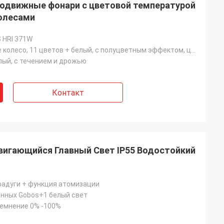
подвижные фонари с цветовой температурой
колесами
 HRI 371W
Одно цветное колесо, 11 цветов + белый, с полуцветным эффектом, цвета текут двусторонне
елый, с течением и дрожью
Контакт
Двигающийся Главный Свет IP55 Водостойкий
радуги + функция атомизации
нных Gobos+1 белый свет
емнение 0% -100%