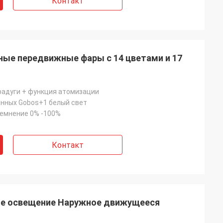
Контакт
ные передвижные фары с 14 цветами и 17
радуги + функция атомизации
нных Gobos+1 белый свет
емнение 0% -100%
Контакт
вое освещение Наружное движущееся