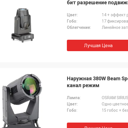
бит разрешение подвиж
Цвет:
14 + эффект 
Гобо:
17 фиксирова
Облегчение:
Линейное зат
Лучшая Цена
Наружная 380W Beam Sp
канал режим
Лампа:
OSRAM SIRIUS
Цвет:
Гобо:
15 гобос + б