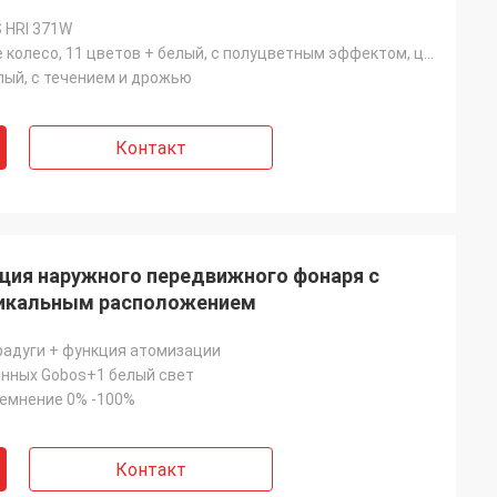
 HRI 371W
Одно цветное колесо, 11 цветов + белый, с полуцветным эффектом, цвета текут двусторонне
елый, с течением и дрожью
Контакт
ция наружного передвижного фонаря с
тикальным расположением
радуги + функция атомизации
нных Gobos+1 белый свет
емнение 0% -100%
Контакт