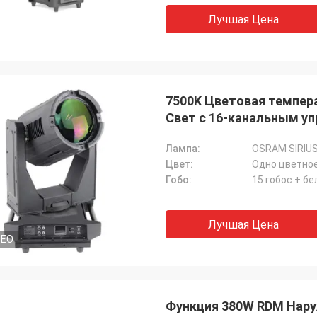
Лучшая Цена
7500K Цветовая темпер
Свет с 16-канальным у
Лампа:
OSRAM SIRIUS
Цвет:
Гобо:
15 гобос + б
Лучшая Цена
DEO
Функция 380W RDM Нару