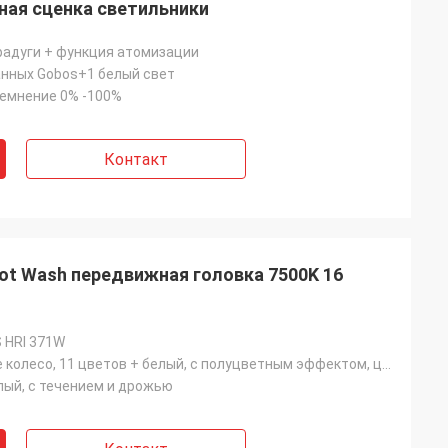
ная сценка светильники
радуги + функция атомизации
нных Gobos+1 белый свет
емнение 0% -100%
Контакт
ot Wash передвижная головка 7500K 16
 HRI 371W
Одно цветное колесо, 11 цветов + белый, с полуцветным эффектом, цвета текут двусторонне
елый, с течением и дрожью