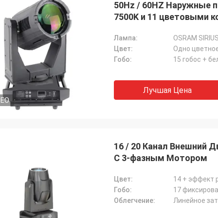
50Hz / 60HZ Наружные 
7500K и 11 цветовыми 
Лампа:
OSRAM SIRIUS
Цвет:
Гобо:
15 гобос + б
Лучшая Цена
DEO
16 / 20 Канал Внешний 
С 3-фазным Мотором
Цвет:
14 + эффект 
Гобо:
17 фиксирова
Облегчение:
Линейное зат