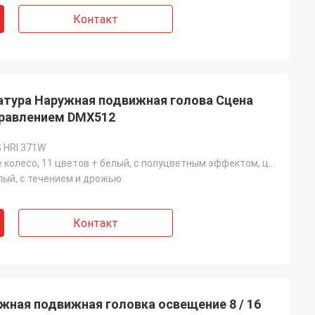
Контакт
атура Наружная подвижная голова Сцена
правлением DMX512
 HRI 371W
Одно цветное колесо, 11 цветов + белый, с полуцветным эффектом, цвета текут двусторонне
елый, с течением и дрожью
Контакт
жная подвижная головка освещение 8 / 16