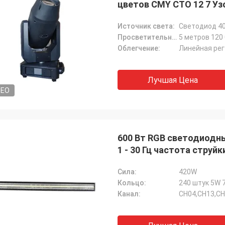
цветов CMY CTO 12 7 Уз
Источник света:
Светодиод 40
Просветительность лумена:
5 метров 120 
Облегчение:
Линейная рег
Лучшая Цена
DEO
600 Вт RGB светодиодн
1 - 30 Гц частота струйк
Сила:
420W
Кольцо:
Канал:
CH04,CH13,CH