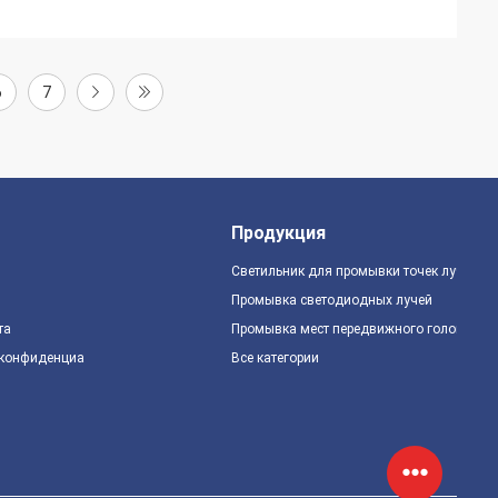
6
7
Продукция
Светильник для промывки точек луча
Промывка светодиодных лучей
та
Промывка мест передвижного головного 
 конфиденциальности
Все категории