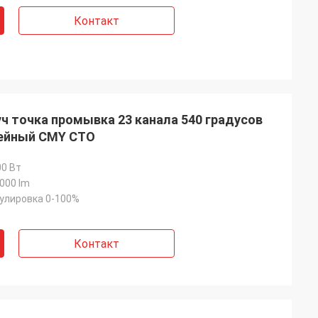
Контакт
ч точка промывка 23 канала 540 градусов
нейный CMY CTO
0 Вт
000 lm
улировка 0-100%
Контакт