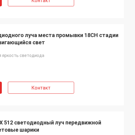
Контакт
диодного луча места промывки 18CH стадии
вигающийся свет
я яркость светодиода
Контакт
X 512 светодиодный луч передвижной
ветовые шарики