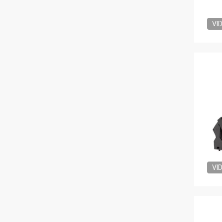
VI
VI