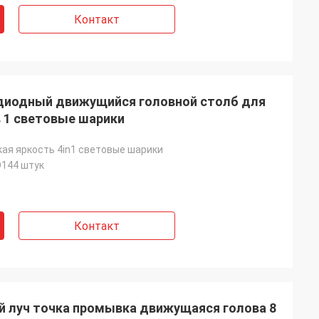
Контакт
диодный движущийся головной столб для
в 1 световые шарики
ая яркость 4in1 световые шарики
144 штук
Контакт
й луч точка промывка движущаяся голова 8