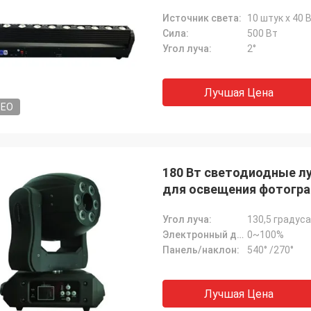
Источник света:
10 штук х 40 В
Сила:
500 Вт
Угол луча:
2°
Лучшая Цена
DEO
180 Вт светодиодные лу
для освещения фотогр
Угол луча:
130,5 градуса
Электронный диммер:
0~100%
Панель/наклон:
540° /270°
Лучшая Цена