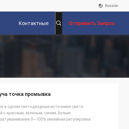
Russian
Контактные
Отправить Запрос
Данные
уча точка промывка
е в одном светодиодные источники света
 с красным, зеленым, синим, белым
затуманивание 0~100% линейная регулировка