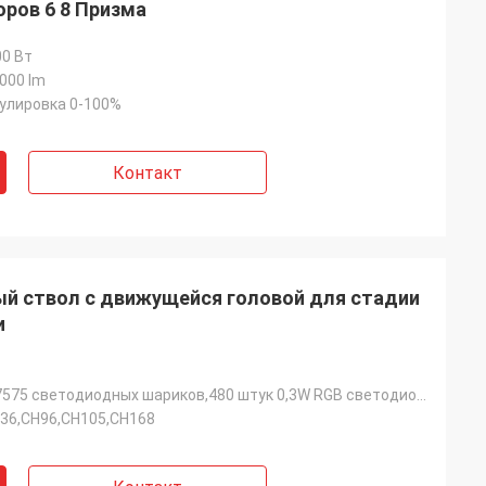
оров 6 8 Призма
0 Вт
000 lm
улировка 0-100%
Контакт
ый ствол с движущейся головой для стадии
и
240 штук 5W 7575 светодиодных шариков,480 штук 0,3W RGB светодиодных шариков
36,CH96,CH105,CH168