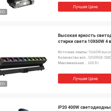
Лучшая Цена
DEO
Высокая яркость свето
стирки света 10X60W 4 
Источник лампы:
10x60W высок
Количество вспомогательных световых шариков:
5050RGB-SMD
Максимальная мощность:
600 Вт
Лучшая Цена
DEO
IP20 400W светодиодны