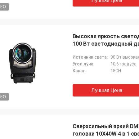
Лучшая Цена
DEO
Высокая яркость свето
100 Вт светодиодный д
Источник света:
90 Вт высока
Угол луча:
10,6 градуса
Канал:
18CH
Лучшая Цена
DEO
Сверхсильный яркий DM
головки 10X40W 4 в 1 с