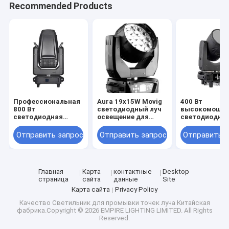
Recommended Products
Профессиональная
Aura 19x15W Movig
400 Вт
800 Вт
светодиодный луч
высокомощн
светодиодная
освещение для
светодиодны
движущаяся
сцены
светодиодны
голова с цветовой
светодиодны
Отправить запрос
Отправить запрос
Отправить 
анимацией и
светодиодны
призмами для
светодиод с 
выдающихся
сильным ярк
эффектов
лучом и чист
промывкой
Главная
Карта
контактные
Desktop
страница
сайта
данные
Site
Карта сайта
Privacy Policy
Качество
Светильник для промывки точек луча
Китайская
фабрика.Copyright © 2026 EMPIRE LIGHTING LIMITED. All Rights
Reserved.